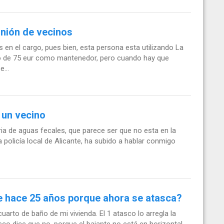
eunión de vecinos
en el cargo, pues bien, esta persona esta utilizando La
do de 75 eur como mantenedor, pero cuando hay que
...
e un vecino
ia de aguas fecales, que parece ser que no esta en la
 la policía local de Alicante, ha subido a hablar conmigo
e hace 25 años porque ahora se atasca?
uarto de baño de mi vivienda. El 1 atasco lo arregla la
co dice que no, porque el bajante no está en horizontal