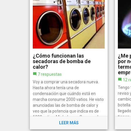
¿Cómo funcionan las
¿Me 
secadoras de bomba de
por n
calor?
termo
empr
7 respuestas
12 r
Voy a comprar una secadora nueva.
Tengo 
Hasta ahora tenía una de
reviso
condensación que cuándo está en
cambio)
marcha consume 2000 vatios. He visto
botell
anunciadas las de bomba de calor y
llegad
veo que la potencia que indica es de
tienen
1000 vatios. Mi duda es, ¿Seca con la
realiza
misma...
LEER MÁS