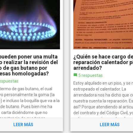
pueden poner una multa
¿Quién se hace cargo de
o realizar la revisión del
reparación calentador p
 de gas butano por
arrendado?
esas homologadas?
5 respuestas
espuestas
Estoy alquilado en un piso, y se 
termo de gas butano, el cual
estropeado el calentador. La
 yo personalmente la goma (la
arrendadora nos ha dicho que c
 e incluso la boquilla que va a la
nuestra cuenta la reparación. E
a de butano. Pues bien me ha
así? Porque atendiendo al artic
o carta diciéndome que no
del contrato y del Código Civil, y
 constancia de que tenga
estimo que sería una obra de...
da la revisión y que lo haga o...
LEER MÁS
LEER MÁS