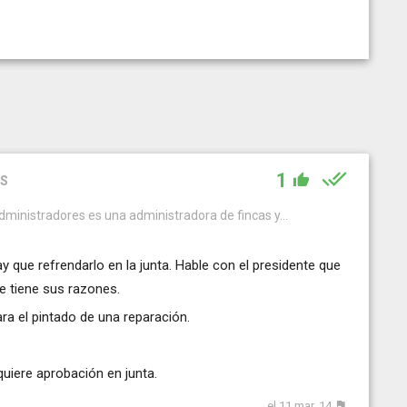
1
ES
dministradores es una administradora de fincas y...
hay que refrendarlo en la junta. Hable con el presidente que
ue tiene sus razones.
ra el pintado de una reparación.
equiere aprobación en junta.
el 11 mar. 14