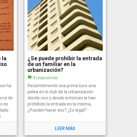
 la
¿Se puede prohibir la entrada
iso
de un familiar en la
urbanización?
4 respuestas
nos ha
Recientemente una prima tuvo una
pelea en el club de la urbanización
orre de
donde vivo y desde entonces le han
so es
prohibido la entrada en la misma,
ulado
¿Pueden hacer eso? ¿Es legal?
o
LEER MÁS