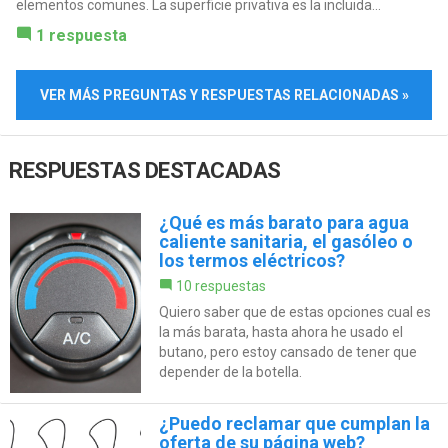
elementos comunes. La superficie privativa es la incluida...
1 respuesta
VER MÁS PREGUNTAS Y RESPUESTAS RELACIONADAS »
RESPUESTAS DESTACADAS
¿Qué es más barato para agua
caliente sanitaria, el gasóleo o
los termos eléctricos?
10 respuestas
Quiero saber que de estas opciones cual es
la más barata, hasta ahora he usado el
butano, pero estoy cansado de tener que
depender de la botella.
¿Puedo reclamar que cumplan la
oferta de su página web?