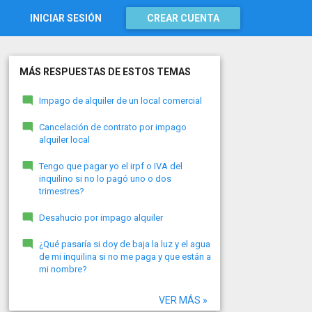
INICIAR SESIÓN
CREAR CUENTA
MÁS RESPUESTAS DE ESTOS TEMAS
Impago de alquiler de un local comercial
Cancelación de contrato por impago
alquiler local
Tengo que pagar yo el irpf o IVA del
inquilino si no lo pagó uno o dos
trimestres?
Desahucio por impago alquiler
¿Qué pasaría si doy de baja la luz y el agua
de mi inquilina si no me paga y que están a
mi nombre?
VER MÁS »