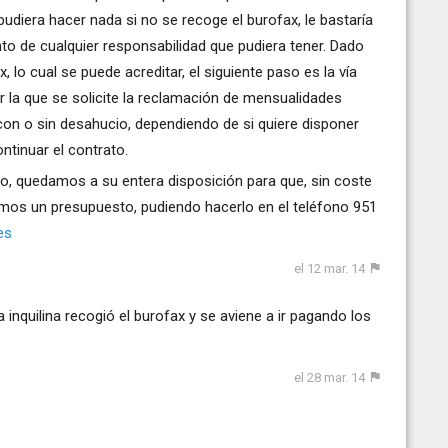
pudiera hacer nada si no se recoge el burofax, le bastaría
to de cualquier responsabilidad que pudiera tener. Dado
 lo cual se puede acreditar, el siguiente paso es la vía
or la que se solicite la reclamación de mensualidades
on o sin desahucio, dependiendo de si quiere disponer
ntinuar el contrato.
o, quedamos a su entera disposición para que, sin coste
emos un presupuesto, pudiendo hacerlo en el teléfono 951
es
el 12 mar. 14
a inquilina recogió el burofax y se aviene a ir pagando los
el 28 mar. 14