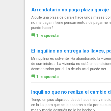
Arrendatario no paga plaza garaje
Alquilé una plaza de garaje hace unos meses co
no me paga ni tiene pensamientos de pagarme ni
puedo hacer?.
1 respuesta
El inquilino no entrega las llaves, p
Mi inquilino es solvente. Ha abandonado la vivie
de suministros. La vivienda no está en condicion
desmontados por el. La deuda total puede ser...
1 respuesta
Inquilino que no realiza el cambio d
Tengo un piso alquilado desde hace mes y medio a
en la luz para que se lo pasaran a ella por su cue
mes y medio después no lo ha hecho y...