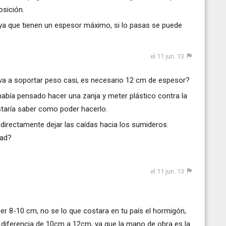
sición.
 ya que tienen un espesor máximo, si lo pasas se puede
el 11 jun. 13
 va a soportar peso casi, es necesario 12 cm de espesor?
 había pensado hacer una zanja y meter plástico contra la
staría saber como poder hacerlo.
 directamente dejar las caídas hacia los sumideros.
dad?
el 11 jun. 13
er 8-10 cm, no se lo que costara en tu país el hormigón,
diferencia de 10cm a 12cm, ya que la mano de obra es la