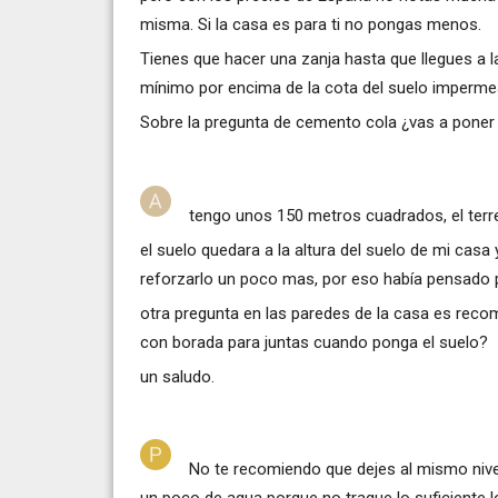
misma. Si la casa es para ti no pongas menos.
Tienes que hacer una zanja hasta que llegues a l
mínimo por encima de la cota del suelo impermeab
Sobre la pregunta de cemento cola ¿vas a poner
tengo unos 150 metros cuadrados, el terr
el suelo quedara a la altura del suelo de mi casa 
reforzarlo un poco mas, por eso había pensado p
otra pregunta en las paredes de la casa es reco
con borada para juntas cuando ponga el suelo?
un saludo.
No te recomiendo que dejes al mismo nivel 
un poco de agua porque no trague lo suficiente 