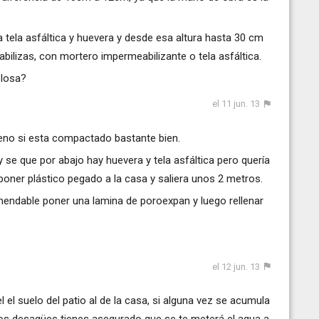
a tela asfáltica y huevera y desde esa altura hasta 30 cm
ilizas, con mortero impermeabilizante o tela asfáltica.
 losa?
el 11 jun. 13
eno si esta compactado bastante bien.
y se que por abajo hay huevera y tela asfáltica pero quería
oner plástico pegado a la casa y saliera unos 2 metros.
mendable poner una lamina de poroexpan y luego rellenar
el 12 jun. 13
el suelo del patio al de la casa, si alguna vez se acumula
los desagües tienes asegurado que se te meterá el agua a