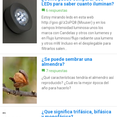
LEDs para saber cuanto iluminan?
6 respuestas
Estoy mirando leds en esta web
http://goo.gl/z2oPQ8 (Mouser) y en los
campos Intensidad luminosa unos los
marca con Candelas y otros con lumenes y
en Flujo luminoso/flujo radiante usa lumens
y otros mW. Incluso en el desplegable para
filtrarlos salen...
¿Se puede sembrar una
almendra?
7 respuestas
¿Qué características tendría el almendro así
reproducido? ¿Cuál es la mejor época del
año para hacerlo?
¿Que significa trifásica, bifásica
y monofásica?