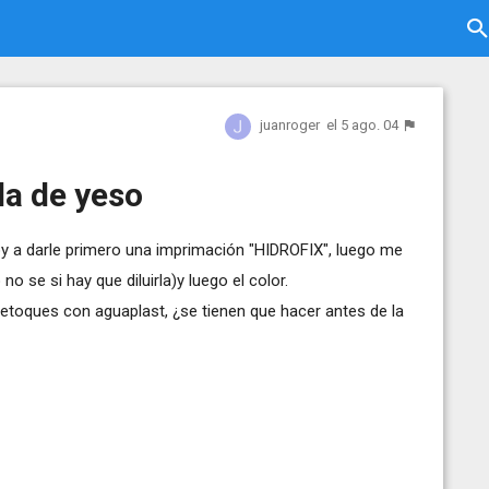
juanroger
el 5 ago. 04
da de yeso
voy a darle primero una imprimación "HIDROFIX", luego me
o se si hay que diluirla)y luego el color.
 retoques con aguaplast, ¿se tienen que hacer antes de la