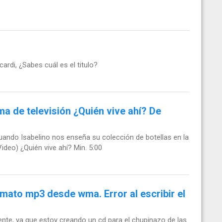
rdi, ¿Sabes cuál es el titulo?
ma de televisión ¿Quién vive ahí? De
uando Isabelino nos enseña su colección de botellas en la
ideo) ¿Quién vive ahí? Min. 5:00
mato mp3 desde wma. Error al escribir el
ente, ya que estoy creando un cd para el chupinazo de las