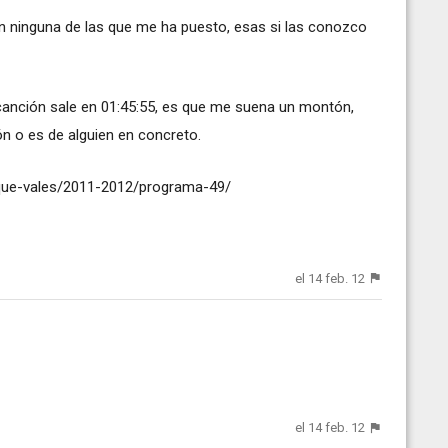
n ninguna de las que me ha puesto, esas si las conozco
 canción sale en 01:45:55, es que me suena un montón,
ón o es de alguien en concreto.
-que-vales/2011-2012/programa-49/
el 14 feb. 12
el 14 feb. 12