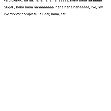
va diciendo: na na, nana nana nanaaaaa, nana nana nanaaaa,
Sugar!, nana nana nanaaaaaaa, nana nana nanaaaaa, live, my
live xxxxxx complete... Sugar, nana, etc.