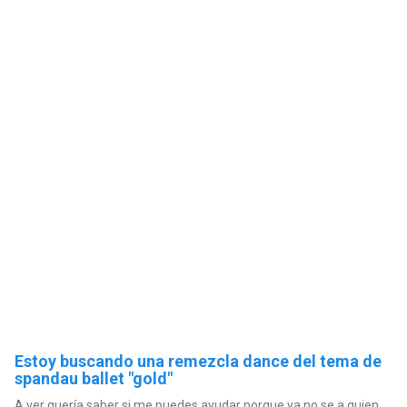
Estoy buscando una remezcla dance del tema de
spandau ballet "gold"
A ver quería saber si me puedes ayudar porque ya no se a quien