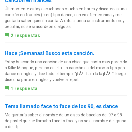
Cancion en frances
Últimamente estoy escuchando mucho en bares y discotecas una
canción en francés (creo) tipo dance, con voz fememnina y me
gustaría saber quien la canta. A ratos suena un instrumento muy
peculiar, no se si acordeón o algo así.
2 respuestas
Hace ¡Semanas! Busco esta canción.
Estoy buscando una canción de una chica que canta muy parecido
a Killie Minogue, pero no es ella. La canción es del mismo tipo pop-
dance en ingles y dice todo el tiempo: "¡LÁ!... La ri la la ¡LÁ!...", luego
dice una parte en inglés y vuelve a repetir...
1 respuesta
Tema llamado face to face de los 90, es dance
Me gustaría saber el nombre de un disco de bacalao del 97 o 98
de pastel que se llamaba face to face y no se el nombre del grupo
o del dj