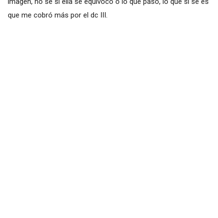
imagen, no se si ella se equivocó o lo que pasó, lo que si se es
que me cobró más por el dc III.