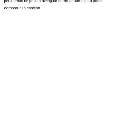
pero jamas he podido averiguar como se llama para poder
comprar esa canción.