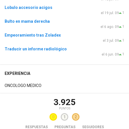
Lobulo accesorio acigos
1
el 19 jul. 09
Bulto en mama derecha
1
el 6 ago. 09
Empeoramiento tras Zoladex
1
el 3 jul. 09
Traducir un informe radiológico
1
el 6 jun. 09
EXPERIENCIA
ONCOLOGO MEDICO
3.925
PUNTOS
0
1
2
RESPUESTAS
PREGUNTAS
SEGUIDORES