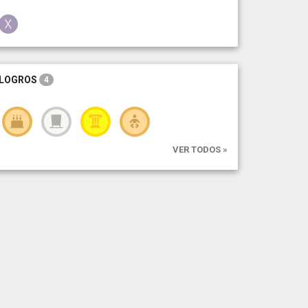
LOGROS
4
VER TODOS »