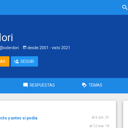
ori
@solerdori
desde
2001
- visto
2021
TAR
SEGUIR
RESPUESTAS
TEMAS
el 6 oct. 21
cto y antes sí podía
el 12 nov. 19