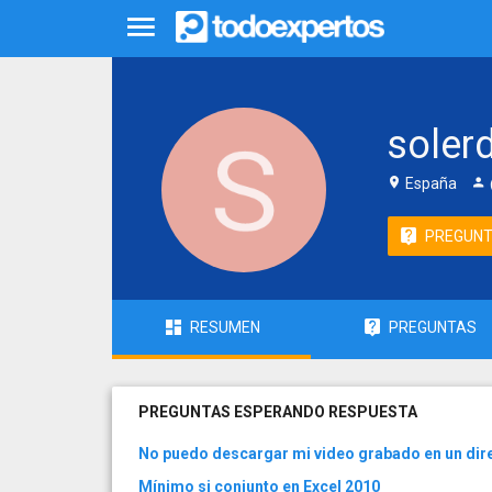
solerd
España
PREGUN
RESUMEN
PREGUNTAS
PREGUNTAS ESPERANDO RESPUESTA
No puedo descargar mi video grabado en un dire
Mínimo si conjunto en Excel 2010