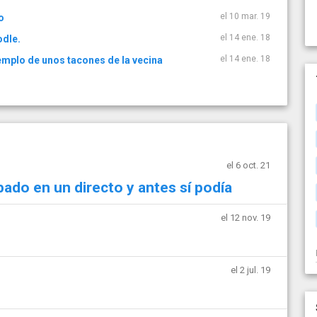
el 10 mar. 19
o
el 14 ene. 18
odle.
el 14 ene. 18
jemplo de unos tacones de la vecina
el 6 oct. 21
ado en un directo y antes sí podía
el 12 nov. 19
el 2 jul. 19