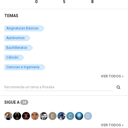
0
5
8
TEMAS
Asignaturas Básicas
Autónomos
Bachilleratos
Cálculo
Ciencias e Ingeniería
VER TODOS »
SIGUE A
34
VER TODOS »