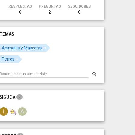
RESPUESTAS
PREGUNTAS
SEGUIDORES
0
2
0
TEMAS
Animales y Mascotas
Perros
SIGUE A
3