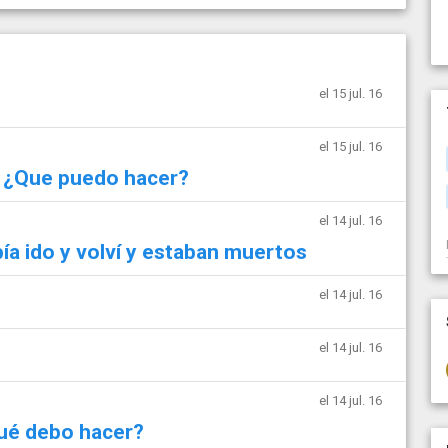
el 15 jul. 16
el 15 jul. 16
a ¿Que puedo hacer?
el 14 jul. 16
a ido y volví y estaban muertos
el 14 jul. 16
el 14 jul. 16
el 14 jul. 16
Qué debo hacer?