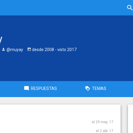
y
@muyay
desde
2008
- visto
2017
RESPUESTAS
TEMAS
el 29 may. 17
el 2 abr. 17