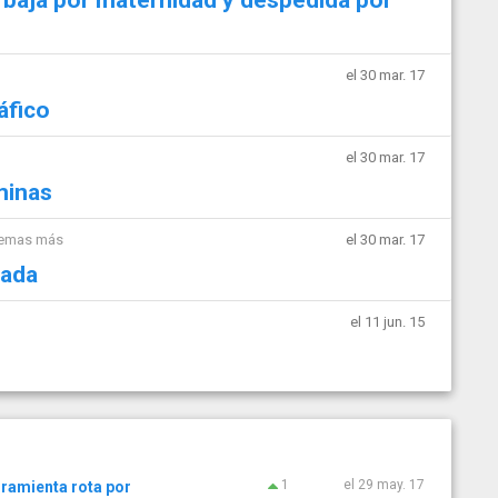
el 30 mar. 17
áfico
el 30 mar. 17
minas
temas más
el 30 mar. 17
gada
el 11 jun. 15
1
el 29 may. 17
rramienta rota por