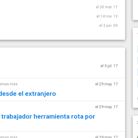
el 30 mar. 17
el 14 nov. 13
el 3 jun. 09
el 5 jul. 17
temas más
el 29 may. 17
desde el extranjero
el 29 may. 17
l trabajador herramienta rota por
temas más
el 29 may. 17