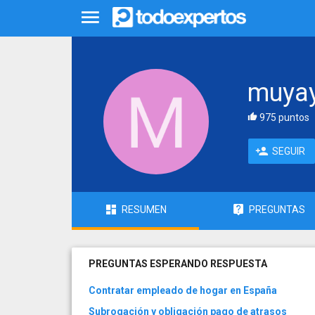
muya
975 puntos
SEGUIR
RESUMEN
PREGUNTAS
PREGUNTAS ESPERANDO RESPUESTA
Contratar empleado de hogar en España
Subrogación y obligación pago de atrasos