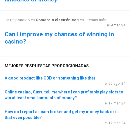
Ha respondido en
Comercio electrónico
y en 1 temas más
el 9 mar. 24
Can I improve my chances of winning in
casino?
MEJORES RESPUESTAS PROPORCIONADAS
A good product like CBD or something like that
el 20 ago. 24
Online casino, Guys, tell me where I can profitably play slots to
win at least small amounts of money?
el 17 mar. 24
How do I report a scam broker and get my money back or is
that even possible?
el 17 mar. 24