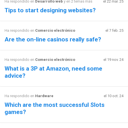
Ha respondido en
Desarrollo web
y en 2 temas más
el 22 mar. 25
Tips to start designing websites?
Ha respondido en
Comercio electrónico
el 7 feb. 25
Are the on-line casinos really safe?
Ha respondido en
Comercio electrónico
el 19 nov. 24
What is a 3P at Amazon, need some
advice?
Ha respondido en
Hardware
el 10 oct. 24
Which are the most successful Slots
games?