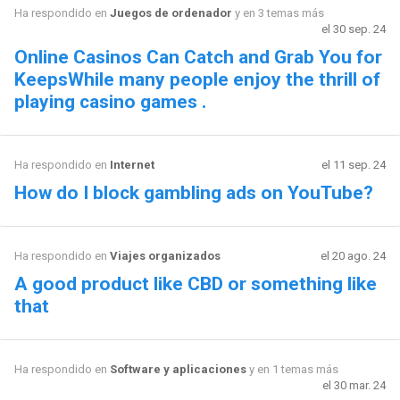
Ha respondido en
Juegos de ordenador
y en 3 temas más
el 30 sep. 24
Online Casinos Can Catch and Grab You for
KeepsWhile many people enjoy the thrill of
playing casino games .
Ha respondido en
Internet
el 11 sep. 24
How do I block gambling ads on YouTube?
Ha respondido en
Viajes organizados
el 20 ago. 24
A good product like CBD or something like
that
Ha respondido en
Software y aplicaciones
y en 1 temas más
el 30 mar. 24