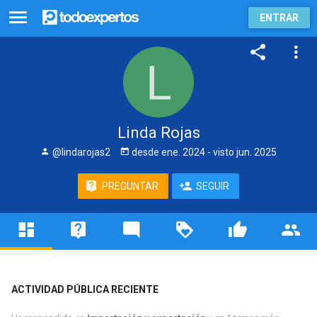
ENTRAR
Linda Rojas
@lindarojas2
desde
ene. 2024
- visto
jun. 2025
PREGUNTAR
SEGUIR
ACTIVIDAD PÚBLICA RECIENTE