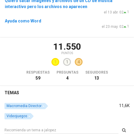
Quiero sacar imágenes y archivos de un CD de música
interactivo pero los archivos no aparecen
1
el 13 abr. 02
Ayuda como Word
1
el 23 may. 02
11.550
PUNTOS
1
1
4
RESPUESTAS
PREGUNTAS
SEGUIDORES
59
4
13
TEMAS
11,6K
Macromedia Director
Videojuegos