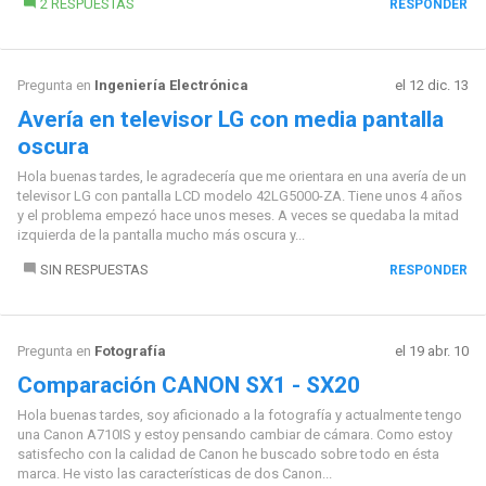
2 RESPUESTAS
RESPONDER
Pregunta en
Ingeniería Electrónica
el 12 dic. 13
Avería en televisor LG con media pantalla
oscura
Hola buenas tardes, le agradecería que me orientara en una avería de un
televisor LG con pantalla LCD modelo 42LG5000-ZA. Tiene unos 4 años
y el problema empezó hace unos meses. A veces se quedaba la mitad
izquierda de la pantalla mucho más oscura y...
SIN RESPUESTAS
RESPONDER
Pregunta en
Fotografía
el 19 abr. 10
Comparación CANON SX1 - SX20
Hola buenas tardes, soy aficionado a la fotografía y actualmente tengo
una Canon A710IS y estoy pensando cambiar de cámara. Como estoy
satisfecho con la calidad de Canon he buscado sobre todo en ésta
marca. He visto las características de dos Canon...