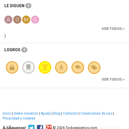
LE SIGUEN
4
VER TODOS »
)
LOGROS
6
VER TODOS »
Inicio
|
Sobre nosotros
|
Ayuda
|
Blog
|
Contacto
|
Condiciones de uso
|
Privacidad y cookies
Â¡SÃ­guenos!
© 2026 Todoexpertos.com.
v4.2.51120.1