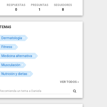
RESPUESTAS
PREGUNTAS
SEGUIDORES
0
1
8
TEMAS
Dermatología
Fitness
Medicina alternativa
Musculación
Nutrición y dietas
VER TODOS »