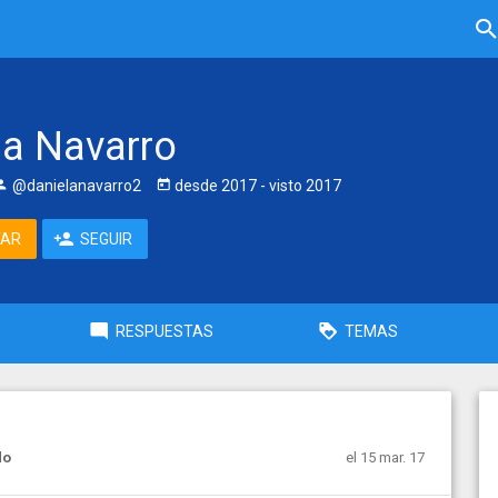
la Navarro
@danielanavarro2
desde
2017
- visto
2017
TAR
SEGUIR
RESPUESTAS
TEMAS
el 15 mar. 17
do