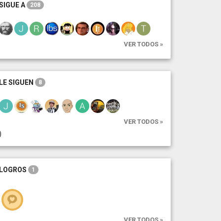
SIGUE A
208
VER TODOS »
LE SIGUEN
8
VER TODOS »
)
LOGROS
1
VER TODOS »