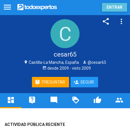
ENTRAR
cesar65
Castilla-La Mancha, España
@cesar65
desde
2009
- visto
2009
PREGUNTAR
SEGUIR
ACTIVIDAD PÚBLICA RECIENTE