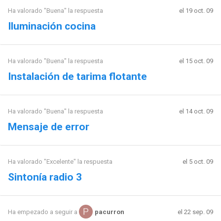
Ha valorado "Buena" la respuesta
el 19 oct. 09
Iluminación cocina
Ha valorado "Buena" la respuesta
el 15 oct. 09
Instalación de tarima flotante
Ha valorado "Buena" la respuesta
el 14 oct. 09
Mensaje de error
Ha valorado "Excelente" la respuesta
el 5 oct. 09
Sintonía radio 3
el 22 sep. 09
Ha empezado a seguir a
pacurron