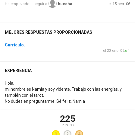
el 15 sep. 06
Ha empezado a seguir a
huecha
MEJORES RESPUESTAS PROPORCIONADAS
Currículo.
1
el 22 ene. 09
EXPERIENCIA
Hola,
mi nombre es Namia y soy vidente. Trabajo con las energías, y
también con el tarot.
No dudes en preguntarme. Sé feliz. Namia
225
PUNTOS
0
2
4