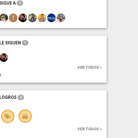
SIGUE A
7
LE SIGUEN
1
VER TODOS »
)
LOGROS
2
VER TODOS »