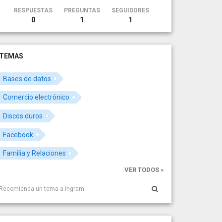
RESPUESTAS
PREGUNTAS
SEGUIDORES
0
1
1
TEMAS
Bases de datos
Comercio electrónico
Discos duros
Facebook
Familia y Relaciones
VER TODOS »