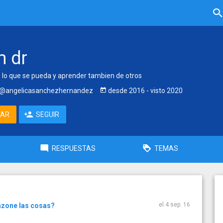
m dr
 lo que se pueda y aprender tambien de otros
@angelicasanchezhernandez
desde
2016
- visto
2020
TAR
SEGUIR
RESPUESTAS
TEMAS
el 4 sep. 16
razone las cosas?