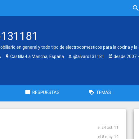
o131181
iliario en general y todo tipo de electrodomesticos para la cocina y la
s
Castilla-La Mancha, España
@alvaro131181
desde
2007
-
RESPUESTAS
TEMAS
el 24 oct. 11
el 8 may. 10