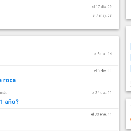
el 17 dic. 09
el 7 may. 08
el 6 oct. 14
el 3 dic. 11
a roca
 más
el 24 oct. 11
 1 año?
el 30 ene. 11