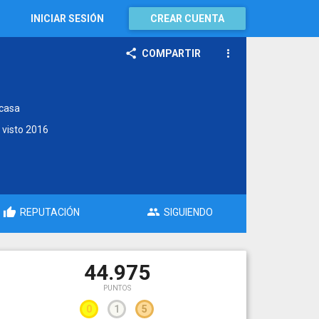
INICIAR SESIÓN
CREAR CUENTA
COMPARTIR
 casa
 visto
2016
REPUTACIÓN
SIGUIENDO
44.975
PUNTOS
0
1
5