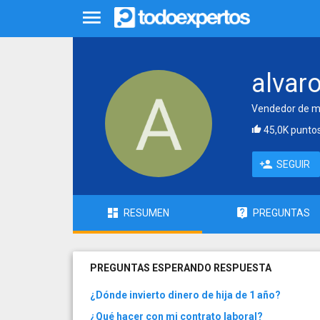
alvar
Vendedor de mob
45,0K punto
SEGUIR
RESUMEN
PREGUNTAS
PREGUNTAS ESPERANDO RESPUESTA
¿Dónde invierto dinero de hija de 1 año?
¿Qué hacer con mi contrato laboral?