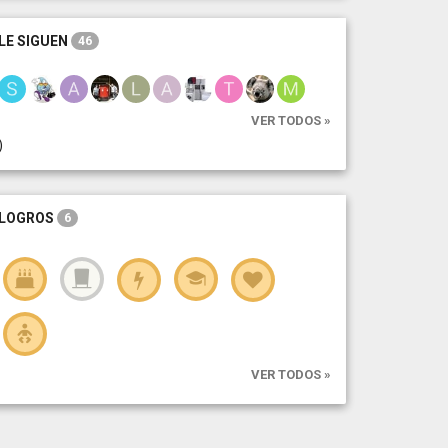
LE SIGUEN
46
VER TODOS »
)
LOGROS
6
VER TODOS »