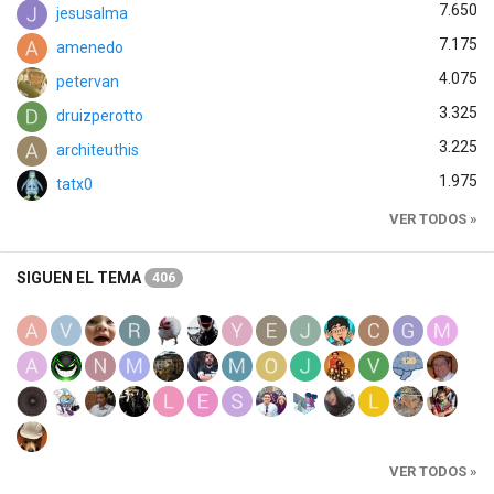
7.650
jesusalma
7.175
amenedo
4.075
petervan
3.325
druizperotto
3.225
architeuthis
1.975
tatx0
VER TODOS »
SIGUEN EL TEMA
406
VER TODOS »