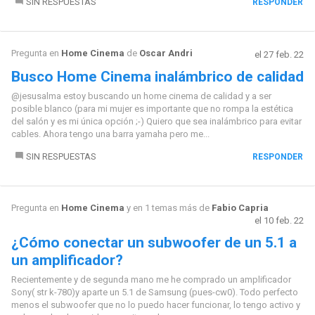
SIN RESPUESTAS
RESPONDER
Pregunta en
Home Cinema
de
Oscar Andri
el 27 feb. 22
Busco Home Cinema inalámbrico de calidad
@jesusalma estoy buscando un home cinema de calidad y a ser
posible blanco (para mi mujer es importante que no rompa la estética
del salón y es mi única opción ;-) Quiero que sea inalámbrico para evitar
cables. Ahora tengo una barra yamaha pero me...
SIN RESPUESTAS
RESPONDER
Pregunta en
Home Cinema
y en 1 temas más de
Fabio Capria
el 10 feb. 22
¿Cómo conectar un subwoofer de un 5.1 a
un amplificador?
Recientemente y de segunda mano me he comprado un amplificador
Sony( str k-780)y aparte un 5.1 de Samsung (pues-cw0). Todo perfecto
menos el subwoofer que no lo puedo hacer funcionar, lo tengo activo y