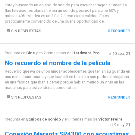
Estoy buscando un equipo de sonido para escuchar mejor la Smart TV
(las televisiones planas tienen un sonido pésimo) para cine 60% y
música 40%. Mi idea es un 2.0 o 2.1 con cierta calidad. Estoy
prácticamente convencido de una buena oportunidad de...
SIN RESPUESTAS
RESPONDER
Pregunta en
Cine
y en 2 temas más de
Hardware Pro
el 10 sep. 21
No recuerdo el nombre de la película
Recuerdo que iva de unos niños/ adolescentes que tenían su guarida en
una mina abandonada y que iban allí en bicicleta sus padres trabajaban
en una fabrica que iban a cerrar porque habían metido un virus en las
maquinas para así venderlas como rotas...
SIN RESPUESTAS
RESPONDER
Pregunta en
Equipos de sonido
y en 1 temas más de
Victor Freire
el 9 may. 21
Conexión Marantz SR4300 con acoustimas