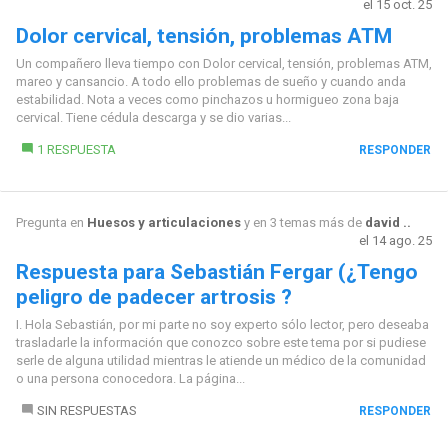
el 15 oct. 25
Dolor cervical, tensión, problemas ATM
Un compañero lleva tiempo con Dolor cervical, tensión, problemas ATM,
mareo y cansancio. A todo ello problemas de sueño y cuando anda
estabilidad. Nota a veces como pinchazos u hormigueo zona baja
cervical. Tiene cédula descarga y se dio varias...
1 RESPUESTA
RESPONDER
Pregunta en
Huesos y articulaciones
y en 3 temas más de
david ..
el 14 ago. 25
Respuesta para Sebastián Fergar (¿Tengo
peligro de padecer artrosis ?
I. Hola Sebastián, por mi parte no soy experto sólo lector, pero deseaba
trasladarle la información que conozco sobre este tema por si pudiese
serle de alguna utilidad mientras le atiende un médico de la comunidad
o una persona conocedora. La página...
SIN RESPUESTAS
RESPONDER