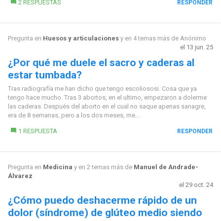
2 RESPUESTAS
RESPONDER
Pregunta en
Huesos y articulaciones
y en 4 temas más de
Anónimo
el 13 jun. 25
¿Por qué me duele el sacro y caderas al
estar tumbada?
Tras radiografía me han dicho que tengo escoliososi. Cosa que ya
tengo hace mucho. Tras 3 abortos, en el ultimo, empezaron a dolerme
las caderas. Después del aborto en el cual no saque apenas sanagre,
era de 8 semanas, pero a los dos meses, me...
1 RESPUESTA
RESPONDER
Pregunta en
Medicina
y en 2 temas más de
Manuel de Andrade-
Álvarez
el 29 oct. 24
¿Cómo puedo deshacerme rápido de un
dolor (síndrome) de glúteo medio siendo