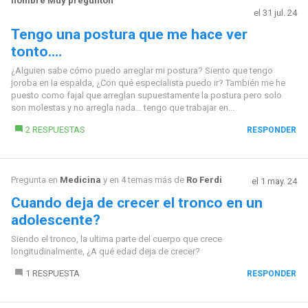
hombre Muy pregunton
el 31 jul. 24
Tengo una postura que me hace ver
tonto….
¿Alguien sabe cómo puedo arreglar mi postura? Siento que tengo
joroba en la espalda, ¿Con qué especialista puedo ir? También me he
puesto como fajal que arreglan supuestamente la postura pero solo
son molestas y no arregla nada… tengo que trabajar en...
2 RESPUESTAS
RESPONDER
Pregunta en
Medicina
y en 4 temas más de
Ro Ferdi
el 1 may. 24
Cuando deja de crecer el tronco en un
adolescente?
Siendo el tronco, la ultima parte del cuerpo que crece
longitudinalmente, ¿A qué edad deja de crecer?
1 RESPUESTA
RESPONDER