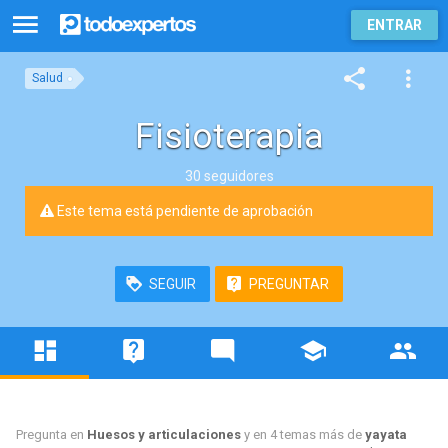
ENTRAR
Salud
Fisioterapia
30 seguidores
Este tema está pendiente de aprobación
SEGUIR
PREGUNTAR
Pregunta en
Huesos y articulaciones
y en 4 temas más de
yayata