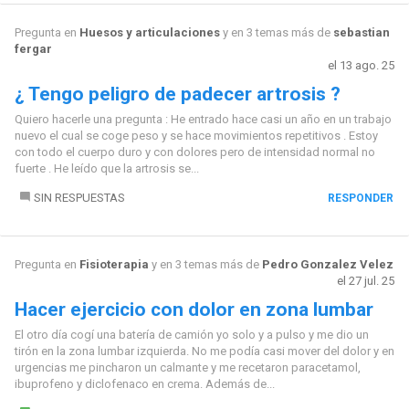
Pregunta en
Huesos y articulaciones
y en 3 temas más de
sebastian
fergar
el 13 ago. 25
¿ Tengo peligro de padecer artrosis ?
Quiero hacerle una pregunta : He entrado hace casi un año en un trabajo
nuevo el cual se coge peso y se hace movimientos repetitivos . Estoy
con todo el cuerpo duro y con dolores pero de intensidad normal no
fuerte . He leído que la artrosis se...
SIN RESPUESTAS
RESPONDER
Pregunta en
Fisioterapia
y en 3 temas más de
Pedro Gonzalez Velez
el 27 jul. 25
Hacer ejercicio con dolor en zona lumbar
El otro día cogí una batería de camión yo solo y a pulso y me dio un
tirón en la zona lumbar izquierda. No me podía casi mover del dolor y en
urgencias me pincharon un calmante y me recetaron paracetamol,
ibuprofeno y diclofenaco en crema. Además de...