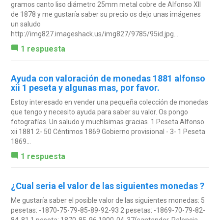
gramos canto liso diámetro 25mm metal cobre de Alfonso XII
de 1878 y me gustaría saber su precio os dejo unas imágenes
un saludo
http://img827.imageshack.us/img827/9785/95id.jpg...
1 respuesta
Ayuda con valoración de monedas 1881 alfonso
xii 1 peseta y algunas mas, por favor.
Estoy interesado en vender una pequeña colección de monedas
que tengo y necesito ayuda para saber su valor. Os pongo
fotografías. Un saludo y muchísimas gracias. 1 Peseta Alfonso
xii 1881 2- 50 Céntimos 1869 Gobierno provisional - 3- 1 Peseta
1869...
1 respuesta
¿Cual seria el valor de las siguientes monedas ?
Me gustaría saber el posible valor de las siguientes monedas: 5
pesetas: -1870-75-79-85-89-92-93 2 pesetas: -1869-70-79-82-
84-81 1 peseta: 1870-85-96 1900-04-37(santander-Palencia-