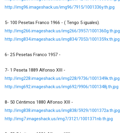
http://img96.imageshack.us/img96/7915/1001336y.th.jpg
5- 100 Pesetas Franco 1966 - ( Tengo 5 iguales).
http://img266.imageshack.us/img266/3957/1001360g.th.jpg
http://img834.imageshack.us/img834/7053/1001359x.th.jpg
6- 25 Pesetas Franco 1957 -
7- 1 Peseta 1889 Alfonso XIII -
http://img228.imageshack.us/img228/9736/1001349k.th.jpg
http://img692.imageshack.us/img692/9906/1001348j.th.jpg
8- 50 Céntimos 1880 Alfonso XIII -
http://img838.imageshack.us/img838/5929/1001372a.th.jpg
http://img7.imageshack.us/img7/3121/1001371nb.th.jpg