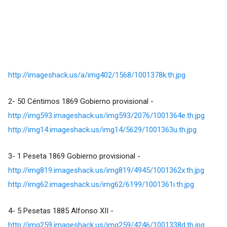
http://imageshack.us/a/img402/1568/1001378k.th.jpg
2- 50 Céntimos 1869 Gobierno provisional -
http://img593.imageshack.us/img593/2076/1001364e.th.jpg
http://img14.imageshack.us/img14/5629/1001363u.th.jpg
3- 1 Peseta 1869 Gobierno provisional -
http://img819.imageshack.us/img819/4945/1001362x.th.jpg
http://img62.imageshack.us/img62/6199/1001361i.th.jpg
4- 5 Pesetas 1885 Alfonso XII -
http://img259.imageshack.us/img259/4246/1001338d.th.jpg