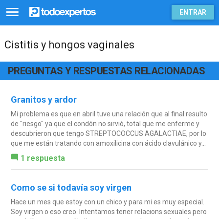
ENTRAR
Cistitis y hongos vaginales
PREGUNTAS Y RESPUESTAS RELACIONADAS
Granitos y ardor
Mi problema es que en abril tuve una relación que al final resulto
de "riesgo" ya que el condón no sirvió, total que me enferme y
descubrieron que tengo STREPTOCOCCUS AGALACTIAE, por lo
que me están tratando con amoxilicina con ácido clavulánico y...
1 respuesta
Como se si todavía soy virgen
Hace un mes que estoy con un chico y para mi es muy especial.
Soy virgen o eso creo. Intentamos tener relacions sexuales pero