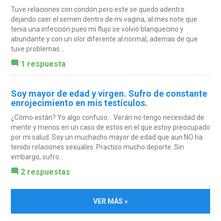
Tuve relaciones con condón pero este se quedo adentro
dejando caer el semen dentro de mi vagina, al mes note que
tenia una infección pues mi flujo se volvió blanquecino y
abundante y con un olor diferente al normal, ademas de que
tuve problemas...
1 respuesta
Soy mayor de edad y virgen. Sufro de constante
enrojecimiento en mis testículos.
¿Cómo están? Yo algo confuso... Verán no tengo necesidad de
mentir y menos en un caso de estos en el que estoy preocupado
por mi salud. Soy un muchacho mayor de edad que aun NO ha
tenido relaciones sexuales. Practico mucho deporte. Sin
embargo, sufro...
2 respuestas
VER MÁS »