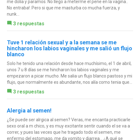
me dolía y paramos. No llego a meterme el pene en la vagina..
No entraba!. Pero si que me masturba co mucha fuerza, y
nunk...
3 respuestas
Tuve 1 relación sexual y a la semana se me
hincharon los labios vaginales y me salió un flujo
blanco
Solo he tenido una relación desde hace muchísimo, el 1 de abril,
unos 7 u 8 días se me hincharon los labios vaginales y me
empezaron a picar mucho. Me salia un flujo blanco pastoso y mi
flujo, que normalmente es abundante, nos alía como tenia que...
3 respuestas
Alergia al semen!
¿Se puede ser alrgica al semen? Veras, me encanta practicarle
sexo oral a m chico, y es muy excitante sentir cuando el se va a
correr, y pues las veces que he tragado todo el semen, me
enfermo del estomago, me da vomito y diarrea... ¿A qué se