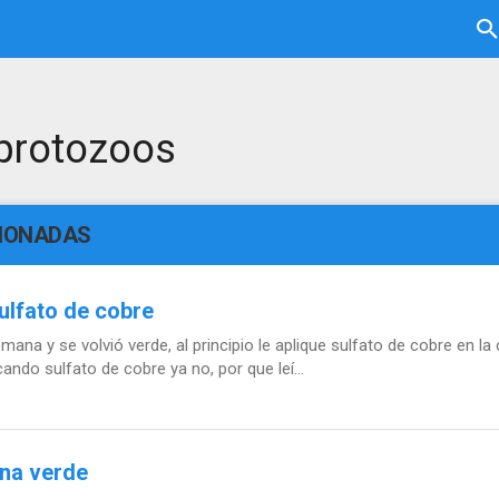
 protozoos
CIONADAS
ulfato de cobre
na y se volvió verde, al principio le aplique sulfato de cobre en l
ndo sulfato de cobre ya no, por que leí...
ina verde