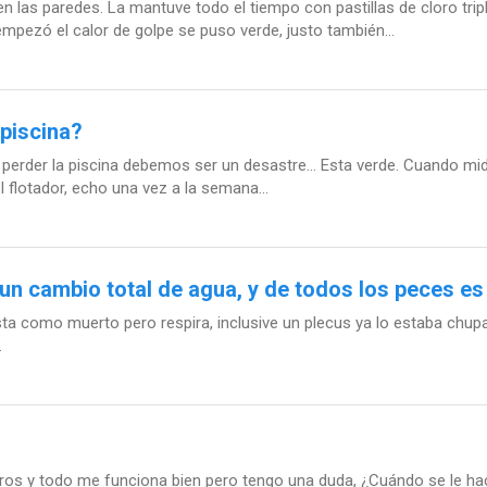
las paredes. La mantuve todo el tiempo con pastillas de cloro trip
pezó el calor de golpe se puso verde, justo también...
 piscina?
rder la piscina debemos ser un desastre... Esta verde. Cuando mido 
l flotador, echo una vez a la semana...
un cambio total de agua, y de todos los peces es
esta como muerto pero respira, inclusive un plecus ya lo estaba chu
.
os y todo me funciona bien pero tengo una duda, ¿Cuándo se le hace