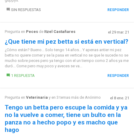
guppys.
SIN RESPUESTAS
RESPONDER
Pregunta en
Peces
de
Itzel Castañares
el 29 mar. 21
¿Que tiene mi pez betta si está en vertical?
¿Cómo están? Bueno... Solo tengo 14 años... Y apenas antier mi pez
betta no quiere comer y se la pasa en vertical no se que le sucede no se
mucho sobre peces pero ya tengo con el un tiempo como 2 años ya me
duró... Come pero muy poco y aveces se va...
1 RESPUESTA
RESPONDER
Pregunta en
Veterinaria
y en 3 temas más de
Anónimo
el 8 ene. 21
Tengo un betta pero escupe la comida y ya
no la vuelve a comer, tiene un bulto en la
panza no a hecho popo y es macho que
hago