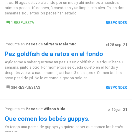
litros. El agua estuvo ciclando por un mes y ahí metimos a nuestros
primero peces. 10 neones, 3 coryderas y un limpia cristales. En las dos
semanas siguientes los peces han estado...
1 RESPUESTA
RESPONDER
Pregunta en
Peces
de
Miryam Malamud
el 28 sep. 21
Pez goldfish de a ratos en el fondo
Ayúdenme a saber que tiene mi pez. Es un goldfish que adquirí hace 1
semana, junto a otro. Por momentos se queda quieto en el fondo y
después vuelve a nadar normal, así hace 3 días aprox. Comen bolitas
novo pearl de jbl. Se le ve como algodón solo en...
SIN RESPUESTAS
RESPONDER
Pregunta en
Peces
de
Wilson Vidal
el 16 jun. 21
Que comen los bebés guppys.
Yo tengo una pareja de guppys yo quiero saber que comen los bebés