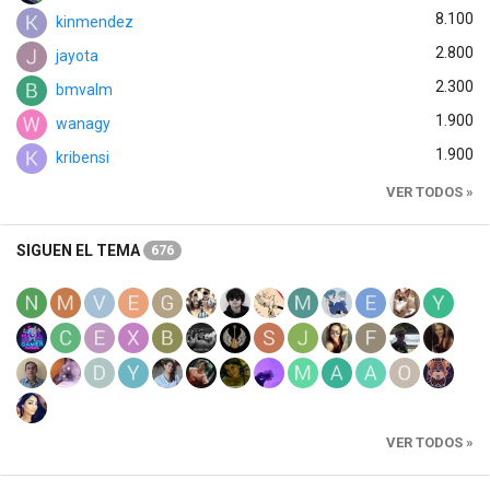
8.100
kinmendez
2.800
jayota
2.300
bmvalm
1.900
wanagy
1.900
kribensi
VER TODOS »
SIGUEN EL TEMA
676
VER TODOS »