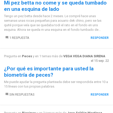
Mi pez betta no come y se queda tumbado
en una esquina de lado
Tengo un pez betta desde hace 2 meses. Le compré hace unas
semanas unas rocas pequeñas para acuario dek chino, pero se las
quité porque veía que se quedaba todi el rato en el fondo en uns
esquina. Ahora se queda rn una esquina en el fondo tumbado de...
1 RESPUESTA
RESPONDER
Pregunta en
Peces
y en 1 temas más de
VEGA VEGA DIANA SIRENA
el 15 sep. 22
¿Por qué es importante para usted la
biometría de peces?
Me puede ayudar la pregunta planteada debe ser respondida entre 10 a
15 líneas con tus propias palabras.
SIN RESPUESTAS
RESPONDER
Pregunta en
Piscinas
y en 2 temas más de
Jose Soldán Martínez