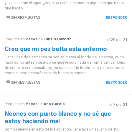
ya les cambie el agua. ¿Veo k ya están mejorando algo más que tenga
que hacer?
SIN RESPUESTAS
RESPONDER
Pregunta en
Peces
de
Luna Danworth
el 20 dic. 21
Creo que mi pez betta esta enfermo
Hace unas dos semanas mi pez solo esta al fondo de la pecera, ya no
nada como antes y cuando se mueve solo nada de forma vertical. Dejo
de comer o eso pensaba yo, ya que cuando lo alimento ya no va por la
comida, pero después cuando busco la comida...
SIN RESPUESTAS
RESPONDER
Pregunta en
Peces
de
Ana Garcia
el 7 dic. 21
Neones con punto blanco y no sé que
estoy haciendo mal
Somos nuevos en esto de los acuarios. Tenemos un acuario de 100