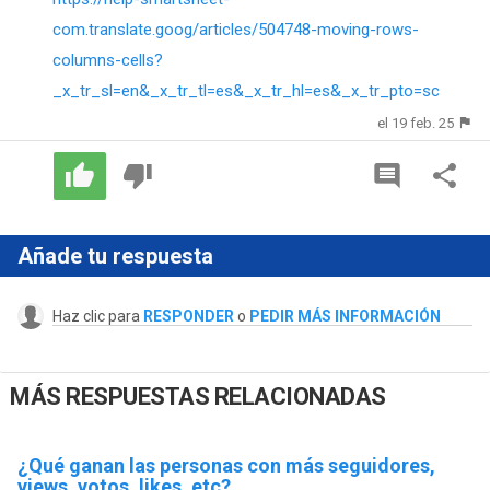
com.translate.goog/articles/504748-moving-rows-
columns-cells?
_x_tr_sl=en&_x_tr_tl=es&_x_tr_hl=es&_x_tr_pto=sc
el 19 feb. 25
Añade tu respuesta
Haz clic para
RESPONDER
o
PEDIR MÁS INFORMACIÓN
MÁS RESPUESTAS RELACIONADAS
¿Qué ganan las personas con más seguidores,
views, votos, likes, etc?