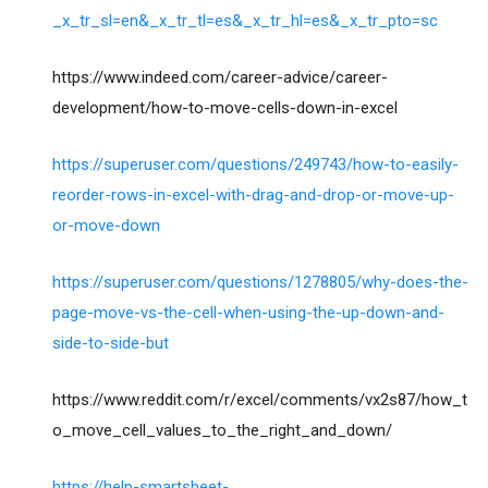
_x_tr_sl=en&_x_tr_tl=es&_x_tr_hl=es&_x_tr_pto=sc
https://www.indeed.com/career-advice/career-
development/how-to-move-cells-down-in-excel
https://superuser.com/questions/249743/how-to-easily-
reorder-rows-in-excel-with-drag-and-drop-or-move-up-
or-move-down
https://superuser.com/questions/1278805/why-does-the-
page-move-vs-the-cell-when-using-the-up-down-and-
side-to-side-but
https://www.reddit.com/r/excel/comments/vx2s87/how_t
o_move_cell_values_to_the_right_and_down/
https://help-smartsheet-