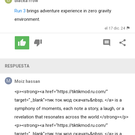
blacka rrow
Run 3
brings adventure experience in zero gravity
environment.
el 17 dic. 24
RESPUESTA
Moiz hassan
<p><strong><a href="https://tiktikmod.ru.com/"
target="_blank">тик ток мод скачать&nbsp; </a> is a
symphony of moments, each note a story, a laugh, or a
revelation that resonates across the world.</strong></p>
<p><strong><a href="https://tiktikmod.ru.com/"
target="_blank">тик ток мод скачать&nbsp; </a> is a