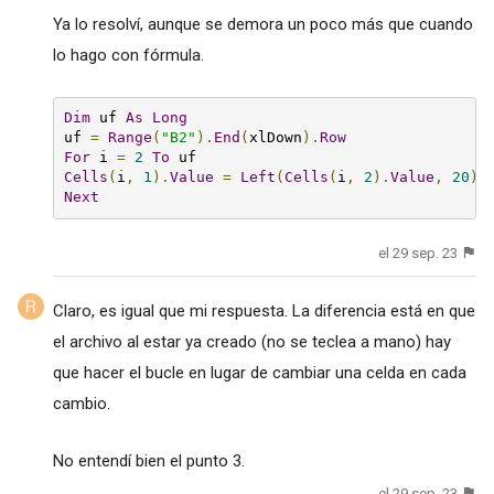
Ya lo resolví, aunque se demora un poco más que cuando
lo hago con fórmula.
Dim
 uf 
As
Long
uf 
=
Range
(
"B2"
).
End
(
xlDown
).
Row
For
 i 
=
2
To
Cells
(
i
,
1
).
Value
=
Left
(
Cells
(
i
,
2
).
Value
,
20
)
Next
el 29 sep. 23
Claro, es igual que mi respuesta. La diferencia está en que
el archivo al estar ya creado (no se teclea a mano) hay
que hacer el bucle en lugar de cambiar una celda en cada
cambio.
No entendí bien el punto 3.
el 29 sep. 23