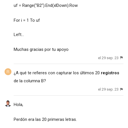
uf = Range("B2").End(xlDown).Row
For i = 1 To uf
Left...
Muchas gracias por tu apoyo
el 29 sep. 23
¿A qué te refieres con capturar los últimos 20
registros
de la columna B?
el 29 sep. 23
Hola,
Perdón era las 20 primeras letras.