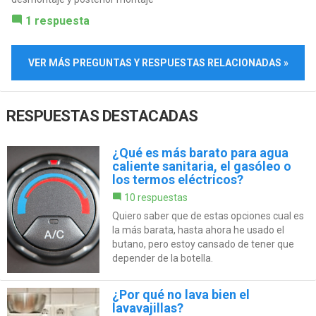
1 respuesta
VER MÁS PREGUNTAS Y RESPUESTAS RELACIONADAS »
RESPUESTAS DESTACADAS
¿Qué es más barato para agua
caliente sanitaria, el gasóleo o
los termos eléctricos?
10 respuestas
Quiero saber que de estas opciones cual es
la más barata, hasta ahora he usado el
butano, pero estoy cansado de tener que
depender de la botella.
¿Por qué no lava bien el
lavavajillas?