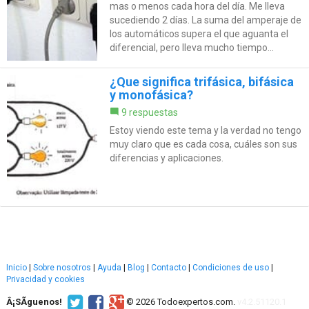
mas o menos cada hora del día. Me lleva
sucediendo 2 días. La suma del amperaje de
los automáticos supera el que aguanta el
diferencial, pero lleva mucho tiempo...
¿Que significa trifásica, bifásica
y monofásica?
9 respuestas
Estoy viendo este tema y la verdad no tengo
muy claro que es cada cosa, cuáles son sus
diferencias y aplicaciones.
Inicio
|
Sobre nosotros
|
Ayuda
|
Blog
|
Contacto
|
Condiciones de uso
|
Privacidad y cookies
Â¡SÃ­guenos!
© 2026 Todoexpertos.com.
v4.2.51120.1