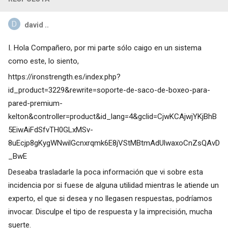
david ..
I. Hola Compañero, por mi parte sólo caigo en un sistema
como este, lo siento,
https://ironstrength.es/index.php?
id_product=3229&rewrite=soporte-de-saco-de-boxeo-para-
pared-premium-
kelton&controller=product&id_lang=4&gclid=CjwKCAjwjYKjBhB
5EiwAiFdSfvTH0GLxMSv-
8uEcjp8gKygWNwilGcnxrqmk6E8jVStMBtmAdUlwaxoCnZsQAvD
_BwE
Deseaba trasladarle la poca información que vi sobre esta
incidencia por si fuese de alguna utilidad mientras le atiende un
experto, el que si desea y no llegasen respuestas, podríamos
invocar. Disculpe el tipo de respuesta y la imprecisión, mucha
suerte.