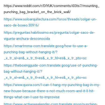
https://www.reddit.com/r/DIYUK/comments/i03ts7/mounting_
punching_bag_bracket_on_the_brick_wall/
https://www.soloarquitectura.com/foros/threads/colgar-un-
saco-de-boxeo.30916/
https://preguntas.habitissimo.es/pregunta/colgar-saco-de-
vigueta-anchura-desconocida
https://smartmma-com.translate.goog/how-to-use-a-
punching-bag-without-hanging-it/?
_x_tr_sl=en&_x_tr_tl=es&_x_tr_hl=es&_x_tr_pto=sc
https://theboxingguide-com.translate.goog/use-of-punching-
bag-without-hanging-it/?
_x_tr_sl=en&_x_tr_tl=es&_x_tr_hl=es&_x_tr_pto=sc
https://www.quora.com/I-can-t-hang-my-punching-bag-in-my-
new-house-because-there-s-not-much-room-and-it-ll-hit-
things-what-can-I-use-to-improvise
https://www-activeweekender-com.translate.goog/punching-