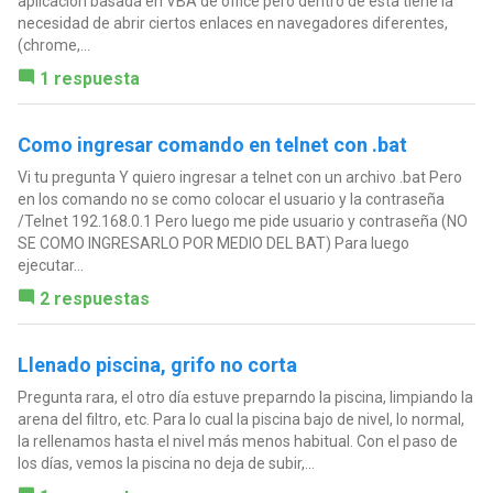
aplicación basada en VBA de office pero dentro de esta tiene la
necesidad de abrir ciertos enlaces en navegadores diferentes,
(chrome,...
1 respuesta
Como ingresar comando en telnet con .bat
Vi tu pregunta Y quiero ingresar a telnet con un archivo .bat Pero
en los comando no se como colocar el usuario y la contraseña
/Telnet 192.168.0.1 Pero luego me pide usuario y contraseña (NO
SE COMO INGRESARLO POR MEDIO DEL BAT) Para luego
ejecutar...
2 respuestas
Llenado piscina, grifo no corta
Pregunta rara, el otro día estuve preparndo la piscina, limpiando la
arena del filtro, etc. Para lo cual la piscina bajo de nivel, lo normal,
la rellenamos hasta el nivel más menos habitual. Con el paso de
los días, vemos la piscina no deja de subir,...