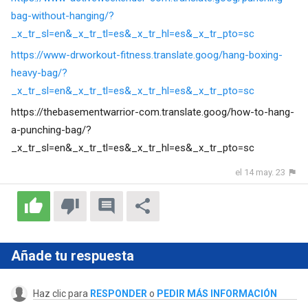
bag-without-hanging/?
_x_tr_sl=en&_x_tr_tl=es&_x_tr_hl=es&_x_tr_pto=sc
https://www-drworkout-fitness.translate.goog/hang-boxing-
heavy-bag/?
_x_tr_sl=en&_x_tr_tl=es&_x_tr_hl=es&_x_tr_pto=sc
https://thebasementwarrior-com.translate.goog/how-to-hang-
a-punching-bag/?
_x_tr_sl=en&_x_tr_tl=es&_x_tr_hl=es&_x_tr_pto=sc
el 14 may. 23
Añade tu respuesta
Haz clic para
RESPONDER
o
PEDIR MÁS INFORMACIÓN