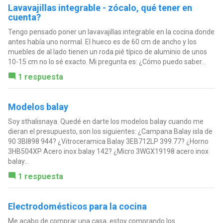
Lavavajillas integrable - zócalo, qué tener en
cuenta?
Tengo pensado poner un lavavajillas integrable en la cocina donde
antes había uno normal. El hueco es de 60 cm de ancho y los
muebles de al lado tienen un roda pié típico de aluminio de unos
10-15 cm no lo sé exacto. Mi pregunta es: ¿Cómo puedo saber...
1 respuesta
Modelos balay
Soy sthalisnaya. Quedé en darte los modelos balay cuando me
dieran el presupuesto, son los siguientes: ¿Campana Balay isla de
90 3Bl898 944? ¿Vitroceramica Balay 3EB712LP 399.77? ¿Horno
3HB504XP Acero inox balay 142? ¿Micro 3WGX19198 acero inox
balay...
1 respuesta
Electrodomésticos para la cocina
Me acabo de comprar una casa, estoy comprando los