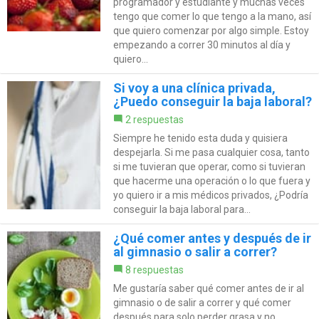
programador y estudiante y muchas veces
tengo que comer lo que tengo a la mano, así
que quiero comenzar por algo simple. Estoy
empezando a correr 30 minutos al día y
quiero...
Si voy a una clínica privada,
¿Puedo conseguir la baja laboral?
2 respuestas
Siempre he tenido esta duda y quisiera
despejarla. Si me pasa cualquier cosa, tanto
si me tuvieran que operar, como si tuvieran
que hacerme una operación o lo que fuera y
yo quiero ir a mis médicos privados, ¿Podría
conseguir la baja laboral para...
¿Qué comer antes y después de ir
al gimnasio o salir a correr?
8 respuestas
Me gustaría saber qué comer antes de ir al
gimnasio o de salir a correr y qué comer
después para solo perder grasa y no