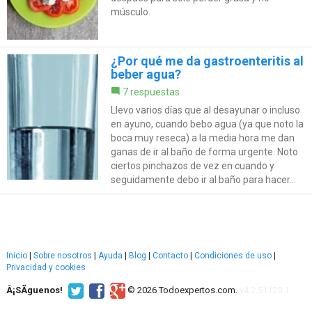
músculo.
¿Por qué me da gastroenteritis al
beber agua?
7 respuestas
Llevo varios días que al desayunar o incluso
en ayuno, cuando bebo agua (ya que noto la
boca muy reseca) a la media hora me dan
ganas de ir al baño de forma urgente. Noto
ciertos pinchazos de vez en cuando y
seguidamente debo ir al baño para hacer...
Inicio
|
Sobre nosotros
|
Ayuda
|
Blog
|
Contacto
|
Condiciones de uso
|
Privacidad y cookies
Â¡SÃ­guenos!
© 2026 Todoexpertos.com.
v4.2.51120.1