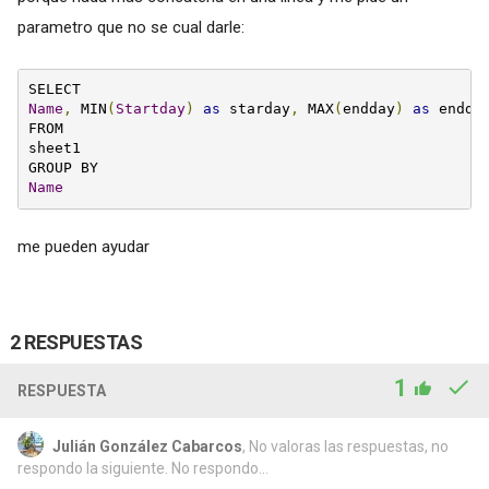
parametro que no se cual darle:
Name
,
 MIN
(
Startday
)
as
 starday
,
 MAX
(
endday
)
as
 endda
FROM 

sheet1 

Name
me pueden ayudar
2 RESPUESTAS
1
RESPUESTA
Julián González Cabarcos
, No valoras las respuestas, no
respondo la siguiente. No respondo...