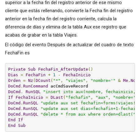
superior a la fecha fin del registro anterior de ese mismo
cliente que estás rellenando, convierte la Fecha fin del registro
anterior en la fecha fin del registro corriente, calcula la
diferencia de días y elimina de la tabla Aux ese registro que
acabas de grabar en la tabla Viajes.
El código del evento Después de actualizar del cuadro de texto
FechaFin es
Private
Sub
FechaFin_AfterUpdate
()
Dias
=
FechaFin
+
1
-
FechaInicio
Orden
=
Nz
(
DCount
(
"*"
,
"viajes"
,
"nombre='"
&
Me
.
Nom
DoCmd
.
RunCommand
DoCmd
.
RunSQL
"insert into aux(nombre, fechainicio, 
If
FechaInicio
=
DLast
(
"fechafin"
,
"aux"
,
"nombre='"
DoCmd
.
RunSQL
"update aux set fechafin=forms!viajes!f
DoCmd
.
RunSQL
"update aux set dias=fechafin+1-fechain
DoCmd
.
RunSQL
"delete * from aux where orden=dlast(""
End
If
End
Sub