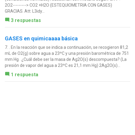
2O2---------> CO2 +H2O (ESTEQUIOMETRIA CON GASES)
GRACIAS. Att: L3idy...
3 respuestas
GASES en quimicaaaa básica
7. . En la reacción que se indica a continuación, se recogieron 81,2
mL de O2(g) sobre agua a 23ºC y una presión barométrica de 751
mm Hg . ¿Cuál debe ser la masa de Ag2O(s) descompuesta? (La
presión de vapor del agua a 23ºC es 21,1 mm Hg) 2Ag2O(s)...
1 respuesta