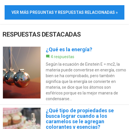
VER MÁS PREGUNTAS Y RESPUESTAS RELACIONADAS »
RESPUESTAS DESTACADAS
¿Qué es la energía?
4 respuestas
Según la ecuación de Einstein E = mc2, la
materia puede convertirse en energía, como
bien se ha comprobado, pero también
significa que la energía se convierte en
materia, se dice que los átomos son
esféricos porque es la mejor manera de
condensarse...
¿Qué tipo de propiedades se
busca lograr cuando a los
caramelos se le agregan
colorantes y esencias?