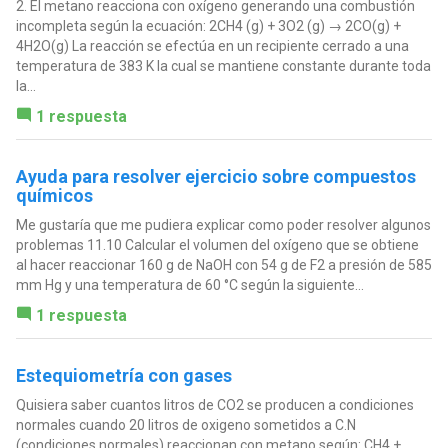
2. El metano reacciona con oxígeno generando una combustión
incompleta según la ecuación: 2CH4 (g) + 3O2 (g) → 2CO(g) +
4H2O(g) La reacción se efectúa en un recipiente cerrado a una
temperatura de 383 K la cual se mantiene constante durante toda
la...
1 respuesta
Ayuda para resolver ejercicio sobre compuestos
químicos
Me gustaría que me pudiera explicar como poder resolver algunos
problemas 11.10 Calcular el volumen del oxígeno que se obtiene
al hacer reaccionar 160 g de NaOH con 54 g de F2 a presión de 585
mm Hg y una temperatura de 60 °C según la siguiente...
1 respuesta
Estequiometría con gases
Quisiera saber cuantos litros de CO2 se producen a condiciones
normales cuando 20 litros de oxigeno sometidos a C.N
(condiciones normales) reaccionan con metano según: CH4 +