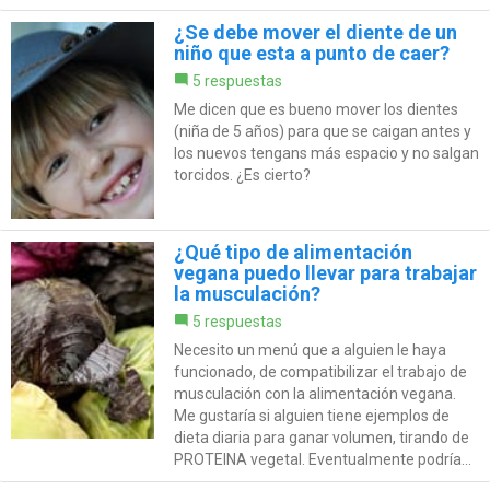
¿Se debe mover el diente de un
niño que esta a punto de caer?
5 respuestas
Me dicen que es bueno mover los dientes
(niña de 5 años) para que se caigan antes y
los nuevos tengans más espacio y no salgan
torcidos. ¿Es cierto?
¿Qué tipo de alimentación
vegana puedo llevar para trabajar
la musculación?
5 respuestas
Necesito un menú que a alguien le haya
funcionado, de compatibilizar el trabajo de
musculación con la alimentación vegana.
Me gustaría si alguien tiene ejemplos de
dieta diaria para ganar volumen, tirando de
PROTEINA vegetal. Eventualmente podría...