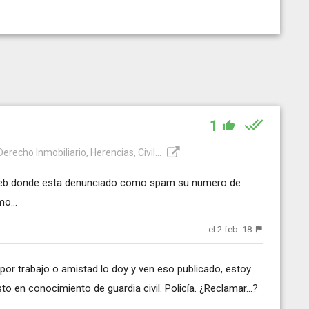
1
recho Inmobiliario, Herencias, Civil...
web donde esta denunciado como spam su numero de
o...
el 2 feb. 18
 por trabajo o amistad lo doy y ven eso publicado, estoy
o en conocimiento de guardia civil. Policía. ¿Reclamar...?