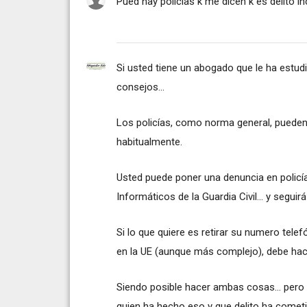
Pued hay policias k me dicen k es delito i
Si usted tiene un abogado que le ha estu
consejos...
Los policías, como norma general, pueden
habitualmente.
Usted puede poner una denuncia en policía 
Informáticos de la Guardia Civil... y seguir
Si lo que quiere es retirar su numero tel
en la UE (aunque más complejo), debe hac
Siendo posible hacer ambas cosas... pero l
quien ha hecho eso y que delito ha cometid