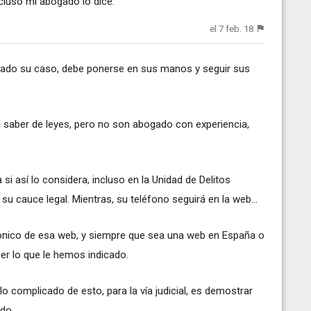
ncluso mi abogado lo dice.
el 7 feb. 18
diado su caso, debe ponerse en sus manos y seguir sus
 saber de leyes, pero no son abogado con experiencia,
si así lo considera, incluso en la Unidad de Delitos
á su cauce legal. Mientras, su teléfono seguirá en la web...
efónico de esa web, y siempre que sea una web en España o
er lo que le hemos indicado.
o complicado de esto, para la vía judicial, es demostrar
o...