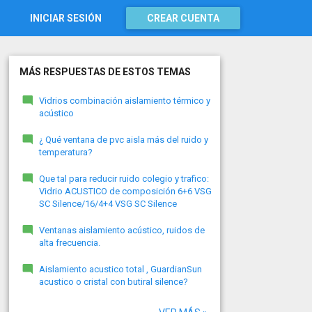
INICIAR SESIÓN
CREAR CUENTA
MÁS RESPUESTAS DE ESTOS TEMAS
Vidrios combinación aislamiento térmico y
acústico
¿ Qué ventana de pvc aisla más del ruido y
temperatura?
Que tal para reducir ruido colegio y trafico:
Vidrio ACUSTICO de composición 6+6 VSG
SC Silence/16/4+4 VSG SC Silence
Ventanas aislamiento acústico, ruidos de
alta frecuencia.
Aislamiento acustico total , GuardianSun
acustico o cristal con butiral silence?