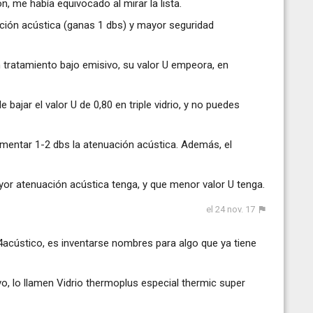
ón, me había equivocado al mirar la lista.
ación acústica (ganas 1 dbs) y mayor seguridad
un tratamiento bajo emisivo, su valor U empeora, en
e bajar el valor U de 0,80 en triple vidrio, y no puedes
ementar 1-2 dbs la atenuación acústica. Además, el
yor atenuación acústica tenga, y que menor valor U tenga.
el 24 nov. 17
 4acústico, es inventarse nombres para algo que ya tiene
o, lo llamen Vidrio thermoplus especial thermic super