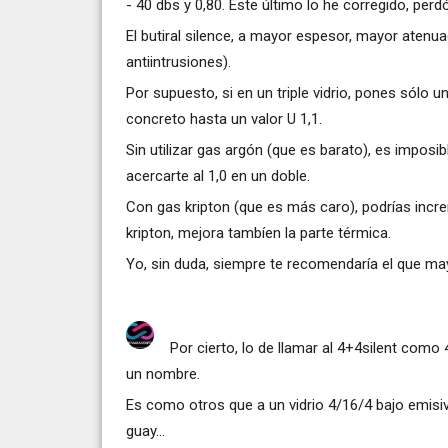
- 40 dbs y 0,80. Este último lo he corregido, perd
El butiral silence, a mayor espesor, mayor atenu
antiintrusiones).
Por supuesto, si en un triple vidrio, pones sólo 
concreto hasta un valor U 1,1.
Sin utilizar gas argón (que es barato), es imposibl
acercarte al 1,0 en un doble.
Con gas kripton (que es más caro), podrías incr
kripton, mejora tambíen la parte térmica.
Yo, sin duda, siempre te recomendaría el que ma
Por cierto, lo de llamar al 4+4silent como
un nombre.
Es como otros que a un vidrio 4/16/4 bajo emisiv
guay...