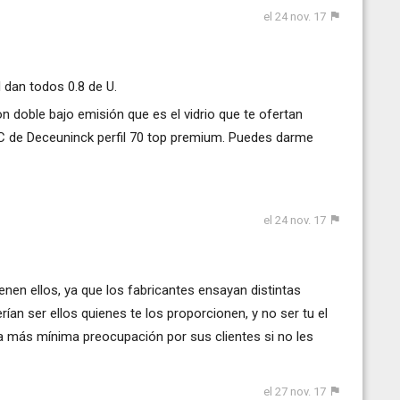
el 24 nov. 17
l dan todos 0.8 de U.
n doble bajo emisión que es el vidrio que te ofertan
C de Deceuninck perfil 70 top premium. Puedes darme
el 24 nov. 17
tienen ellos, ya que los fabricantes ensayan distintas
ían ser ellos quienes te los proporcionen, y no ser tu el
 la más mínima preocupación por sus clientes si no les
el 27 nov. 17