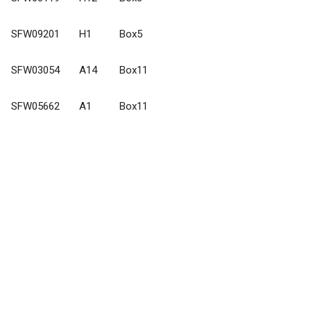
SFW09201 H1 Box5
SFW03054 A14 Box11
SFW05662 A1 Box11