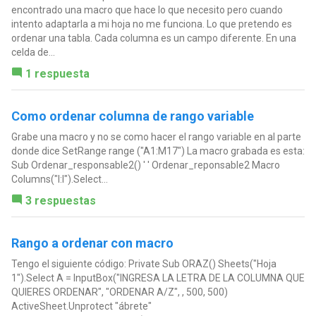
encontrado una macro que hace lo que necesito pero cuando
intento adaptarla a mi hoja no me funciona. Lo que pretendo es
ordenar una tabla. Cada columna es un campo diferente. En una
celda de...
1 respuesta
Como ordenar columna de rango variable
Grabe una macro y no se como hacer el rango variable en al parte
donde dice SetRange range ("A1:M17") La macro grabada es esta:
Sub Ordenar_responsable2() ' ' Ordenar_reponsable2 Macro
Columns("I:I").Select...
3 respuestas
Rango a ordenar con macro
Tengo el siguiente código: Private Sub ORAZ() Sheets("Hoja
1").Select A = InputBox("INGRESA LA LETRA DE LA COLUMNA QUE
QUIERES ORDENAR", "ORDENAR A/Z", , 500, 500)
ActiveSheet.Unprotect "ábrete"