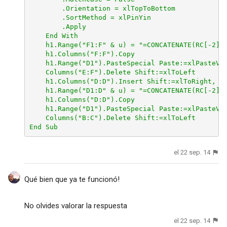
        .Orientation = xlTopToBottom

        .SortMethod = xlPinYin

        .Apply

    End With

    h1.Range("F1:F" & u) = "=CONCATENATE(RC[-2],R
    h1.Columns("F:F").Copy

    h1.Range("D1").PasteSpecial Paste:=xlPasteVal
    Columns("E:F").Delete Shift:=xlToLeft

    h1.Columns("D:D").Insert Shift:=xlToRight, Co
    h1.Range("D1:D" & u) = "=CONCATENATE(RC[-2],R
    h1.Columns("D:D").Copy

    h1.Range("D1").PasteSpecial Paste:=xlPasteVal
    Columns("B:C").Delete Shift:=xlToLeft

End Sub
el 22 sep. 14
Qué bien que ya te funcionó!
No olvides valorar la respuesta
el 22 sep. 14