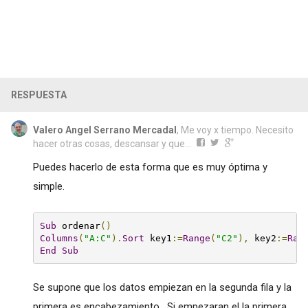
RESPUESTA
Valero Angel Serrano Mercadal
, Me voy x tiempo. Necesito
hacer otras cosas, descansar y que...
Puedes hacerlo de esta forma que es muy óptima y
simple.
Sub
 ordenar
()
Columns
(
"A:C"
).
Sort
 key1
:=
Range
(
"C2"
),
 key2
:=
Ran
End
Sub
Se supone que los datos empiezan en la segunda fila y la
primera es encabezamiento. Si empezaran el la primera