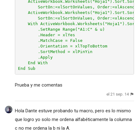
    ActiveWorkbook.Worksheets("Hoja1").Sort.SortF
        SortOn:=xlSortOnValues, Order:=xlAscendin
    ActiveWorkbook.Worksheets("Hoja1").Sort.SortF
        SortOn:=xlSortOnValues, Order:=xlAscendin
    With ActiveWorkbook.Worksheets("Hoja1").Sort

        .SetRange Range("A1:C" & u)

        .Header = xlYes

        .MatchCase = False

        .Orientation = xlTopToBottom

        .SortMethod = xlPinYin

        .Apply

    End With

End Sub
Prueba y me comentas
el 21 sep. 14
Hola Dante estuve probando tu macro, pero es lo mismo
que logro yo solo me ordena alfabéticamente la columna
c no me ordena la b ni la A.