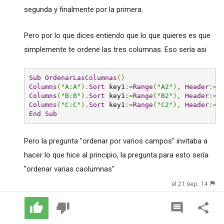
segunda y finalmente por la primera.
Pero por lo que dices entiendo que lo que quieres es que
simplemente te ordene las tres columnas. Eso sería asi
Sub
OrdenarLasColumnas
()
Columns
(
"A:A"
).
Sort
 key1
:=
Range
(
"A2"
),
Header
:=
Columns
(
"B:B"
).
Sort
 key1
:=
Range
(
"B2"
),
Header
:=
Columns
(
"C:C"
).
Sort
 key1
:=
Range
(
"C2"
),
Header
:=
End
Sub
Pero la pregunta "ordenar por varios campos" invitaba a
hacer lo que hice al principio, la pregunta para esto sería
"ordenar varias caolumnas"
el 21 sep. 14