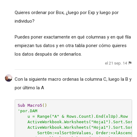
Quieres ordenar por Box, ¿luego por Exp y luego por
individuo?
Puedes poner exactamente en qué columnas y en qué fila
empiezan tus datos y en otra tabla poner cómo quieres
los datos después de ordenarlos.
el 21 sep. 14
Con la siguiente macro ordenas la columna C, luego la B y
por último la A
Sub
Macro5
()
'por.DAM

    u = Range("A" & Rows.Count).End(xlUp).Row

    ActiveWorkbook.Worksheets("Hoja1").Sort.SortF
    ActiveWorkbook.Worksheets("Hoja1").Sort.SortF
        SortOn:=xlSortOnValues, Order:=xlAscendin