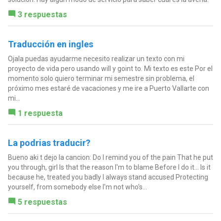
3 respuestas
Traducción en ingles
Ojala puedas ayudarme necesito realizar un texto con mi
proyecto de vida pero usando will y goint to. Mi texto es este Por el
momento solo quiero terminar mi semestre sin problema, el
próximo mes estaré de vacaciones y me ire a Puerto Vallarte con
mi...
1 respuesta
La podrias traducir?
Bueno aki t dejo la cancion: Do I remind you of the pain That he put
you through, girl Is that the reason I'm to blame Before I do it... Is it
because he, treated you badly I always stand accused Protecting
yourself, from somebody else I'm not who's...
5 respuestas