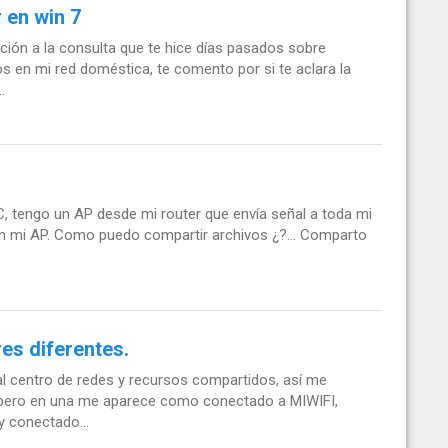
 en win 7
ación a la consulta que te hice días pasados sobre
os en mi red doméstica, te comento por si te aclara la
.
C, tengo un AP desde mi router que envía señal a toda mi
on mi AP. Como puedo compartir archivos ¿?... Comparto
es diferentes.
al centro de redes y recursos compartidos, así me
 pero en una me aparece como conectado a MIWIFI,
y conectado...