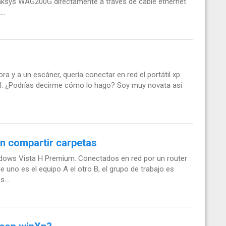
nksys WAG200G directamente a través de cable ethernet.
..
 y a un escáner, quería conectar en red el portátil xp
él. ¿Podrías decirme cómo lo hago? Soy muy novata así
en compartir carpetas
dows Vista H Premium. Conectados en red por un router
 uno es el equipo A el otro B, el grupo de trabajo es
...