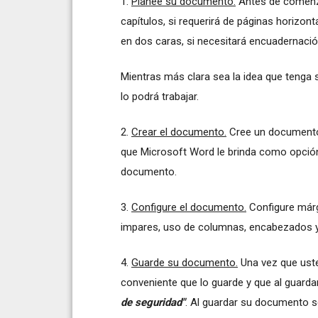
1.
Planee su documento.
Antes de comenza
capítulos, si requerirá de páginas horizon
en dos caras, si necesitará encuadernación
Mientras más clara sea la idea que tenga 
lo podrá trabajar.
2.
Crear el documento.
Cree un documento 
que Microsoft Word le brinda como opción
documento.
3.
Configure el documento.
Configure márg
impares, uso de columnas, encabezados y 
4.
Guarde su documento.
Una vez que uste
conveniente que lo guarde y que al guardarl
de seguridad"
. Al guardar su documento s