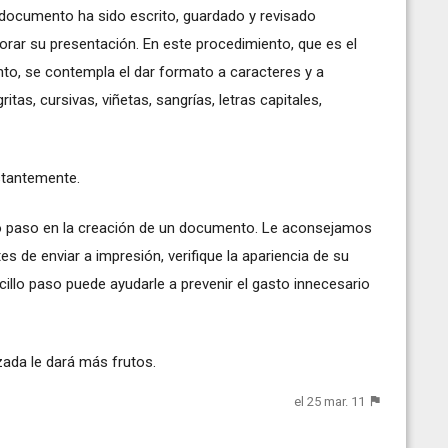
documento ha sido escrito, guardado y revisado
orar su presentación. En este procedimiento, que es el
to, se contempla el dar formato a caracteres y a
tas, cursivas, viñetas, sangrías, letras capitales,
tantemente.
imo paso en la creación de un documento. Le aconsejamos
tes de enviar a impresión, verifique la apariencia de su
cillo paso puede ayudarle a prevenir el gasto innecesario
ada le dará más frutos.
el 25 mar. 11