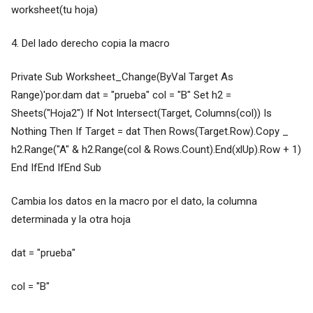
worksheet(tu hoja)
4. Del lado derecho copia la macro
Private Sub Worksheet_Change(ByVal Target As
Range)'por.dam dat = "prueba" col = "B" Set h2 =
Sheets("Hoja2") If Not Intersect(Target, Columns(col)) Is
Nothing Then If Target = dat Then Rows(Target.Row).Copy _
h2.Range("A" & h2.Range(col & Rows.Count).End(xlUp).Row + 1)
End IfEnd IfEnd Sub
Cambia los datos en la macro por el dato, la columna
determinada y la otra hoja
dat = "prueba"
col = "B"