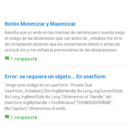
Botón Minimizar y Maximizar
Resulta que yo ando en las mismas de carolina pero cuando pego
el código de las declaración que van antes de _initialize me error
de compilación diciendo que los comentarios deben ir antes de
end sub etc y me señala la primera linea de las declaraciones.
1 respuesta
Error: se requiere un objeto... En userform
Tengo este código en un userform : Private Sub
UserForm_Initialize() Dim lngMyHandle As Long, lngCurrentStyle
As Long, lngNewStyle As Long 'Obtenemos el "Handle" del
Userform lngMyHandle = FindWindow("THUNDERDFRAME",
Me.Caption) 'Obtenemos el estilo...
1 respuesta