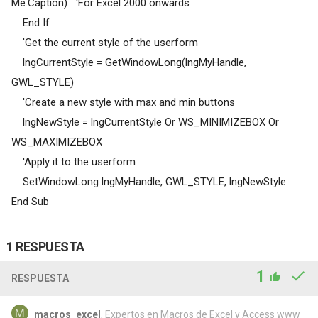
Me.Caption) 'For Excel 2000 onwards
End If
'Get the current style of the userform
lngCurrentStyle = GetWindowLong(lngMyHandle,
GWL_STYLE)
'Create a new style with max and min buttons
lngNewStyle = lngCurrentStyle Or WS_MINIMIZEBOX Or
WS_MAXIMIZEBOX
'Apply it to the userform
SetWindowLong lngMyHandle, GWL_STYLE, lngNewStyle
End Sub
1 RESPUESTA
1
RESPUESTA
macros_excel
, Expertos en Macros de Excel y Access www