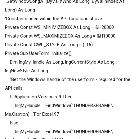
"GetWindowLongA" (ByVal hWnd As Long, ByVal nIndex As
Long) As Long
'Constants used within the API functions above
Private Const WS_MINIMIZEBOX As Long = &H20000
Private Const WS_MAXIMIZEBOX As Long = &H10000
Private Const GWL_STYLE As Long = (-16)
Private Sub UserForm_Initialize()
Dim lngMyHandle As Long, lngCurrentStyle As Long,
lngNewStyle As Long
'Get the Windows handle of the userform - required for the
API calls
If Application.Version < 9 Then
lngMyHandle = FindWindow("THUNDERXFRAME",
Me.Caption) 'For Excel 97
Else
lngMyHandle = FindWindow("THUNDERDFRAME",