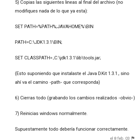
5) Copias las siguientes lineas al final del archivo (no
modifiques nada de lo que ya esta):
SET PATH=%PATH%;JAVAHOME%\BIN
PATH=C:\JDK1.3.1\BIN;
SET CLASSPATH=.;C:\jdk1.3.1\lib\tools.jar;
(Esto suponiendo que instalaste el Java D.Kit 1.3.1., sino
ahí va el camino -path- que corresponda)
6) Cierras todo (grabando los cambios realizados -obvio-)
7) Reinicias windows normalmente.
Supuestamente todo debería funcionar correctamente.
el 8 feb. 03