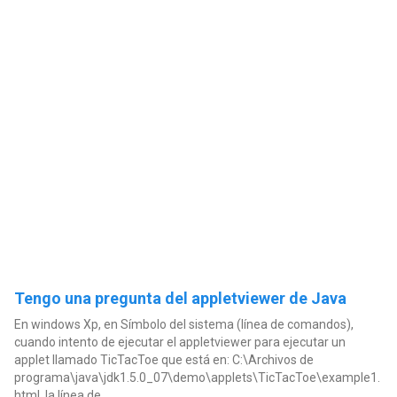
Tengo una pregunta del appletviewer de Java
En windows Xp, en Símbolo del sistema (línea de comandos),
cuando intento de ejecutar el appletviewer para ejecutar un
applet llamado TicTacToe que está en: C:\Archivos de
programa\java\jdk1.5.0_07\demo\applets\TicTacToe\example1.
html, la línea de...